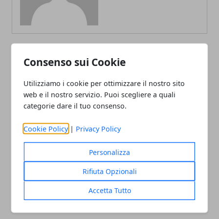
Consenso sui Cookie
ARTICOLI CORRELATI
Utilizziamo i cookie per ottimizzare il nostro sito
web e il nostro servizio. Puoi scegliere a quali
categorie dare il tuo consenso.
Cookie Policy
|
Privacy Policy
Personalizza
Che cos'è il CRIF e quali sono le
Rifiuta Opzionali
conseguenze?
Accetta Tutto
02/04/2021