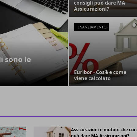
consigli può dare MA
Assicurazioni?
FINANZIAMENTO
li sono le
Euribor - Cos’è e come
viene calcolato
Assicurazioni e mutuo: che cons
può dare MA Assicurazioni?