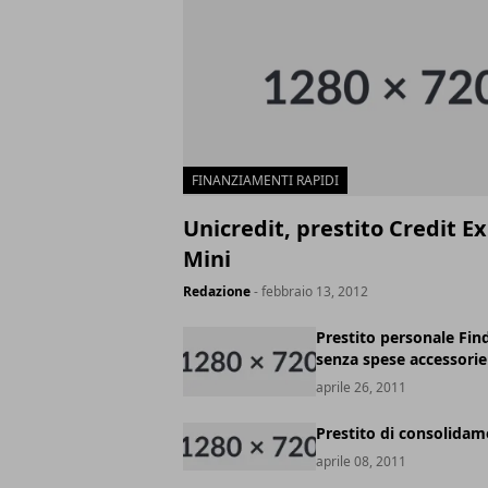
FINANZIAMENTI RAPIDI
Unicredit, prestito Credit E
Mini
Redazione
- febbraio 13, 2012
Prestito personale Fi
senza spese accessorie
aprile 26, 2011
Prestito di consolidam
aprile 08, 2011