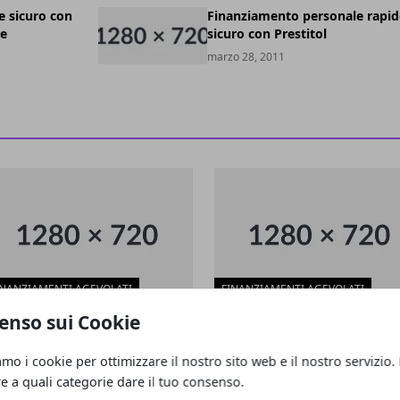
e sicuro con
Finanziamento personale rapid
le
sicuro con Prestitol
marzo 28, 2011
INANZIAMENTI AGEVOLATI
FINANZIAMENTI AGEVOLATI
enso sui Cookie
gliere i giusti finanziamenti a
Come ottenere finanziamenti
lano
l'imprenditoria femminile
amo i cookie per ottimizzare il nostro sito web e il nostro servizio.
braio 11, 2016
settembre 05, 2015
re a quali categorie dare il tuo consenso.