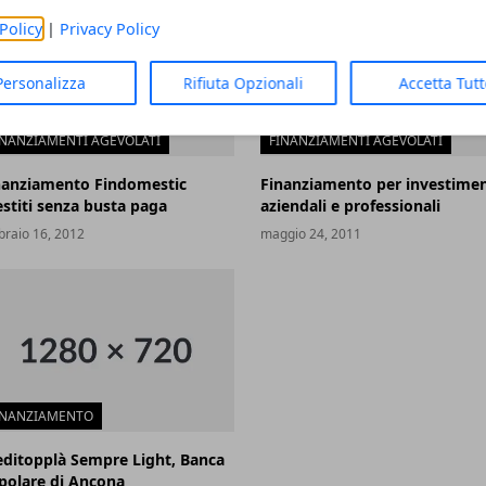
Policy
|
Privacy Policy
Personalizza
Rifiuta Opzionali
Accetta Tut
INANZIAMENTI AGEVOLATI
FINANZIAMENTI AGEVOLATI
nanziamento Findomestic
Finanziamento per investimen
estiti senza busta paga
aziendali e professionali
braio 16, 2012
maggio 24, 2011
INANZIAMENTO
editopplà Sempre Light, Banca
polare di Ancona