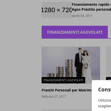
Finanziamento rapido 
Agos Prestito persona
aprile 04, 2011
FINANZIAMENTI AGEVOLATI
FINANZIAMENTI AGEVOLATI
F
Cons
Prestiti Personali per Matrimonio
Sce
Mi
febbraio 27, 2017
Utilizzi
feb
sceglie