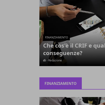
FINANZIAMENTO
Che cos'è il CRIF e qua
conseguenze?
di
- Redazione
FINANZIAMENTO