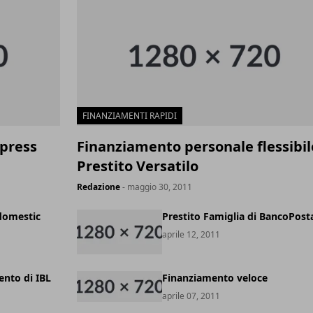
FINANZIAMENTI RAPIDI
xpress
Finanziamento personale flessibil
Prestito Versatilo
Redazione
- maggio 30, 2011
ndomestic
Prestito Famiglia di BancoPost
aprile 12, 2011
ento di IBL
Finanziamento veloce
aprile 07, 2011