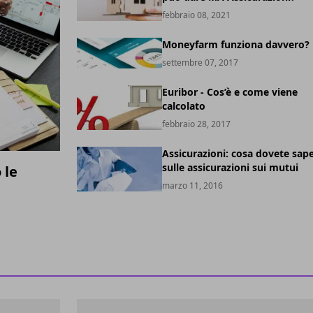
febbraio 08, 2021
Moneyfarm funziona davvero?
settembre 07, 2017
Euribor - Cos’è e come viene
calcolato
febbraio 28, 2017
Assicurazioni: cosa dovete sap
sulle assicurazioni sui mutui
 le
marzo 11, 2016