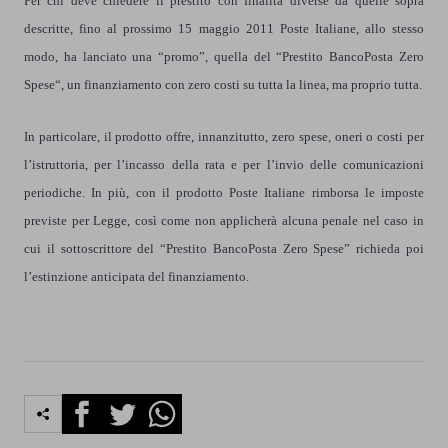
Per chi deve chiedere il prestito con finalità diverse da quelle sopra
descritte, fino al prossimo 15 maggio 2011 Poste Italiane, allo stesso
modo, ha lanciato una “promo”, quella del “Prestito BancoPosta Zero
Spese“, un finanziamento con zero costi su tutta la linea, ma proprio tutta.
In particolare, il prodotto offre, innanzitutto, zero spese, oneri o costi per
l’istruttoria, per l’incasso della rata e per l’invio delle comunicazioni
periodiche. In più, con il prodotto Poste Italiane rimborsa le imposte
previste per Legge, così come non applicherà alcuna penale nel caso in
cui il sottoscrittore del “Prestito BancoPosta Zero Spese” richieda poi
l’estinzione anticipata del finanziamento.
Facebook
Twitter
Whatsapp