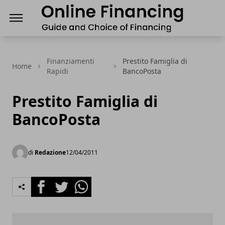
Finanziamenti Online, guida e scelta del Finanz
Finanziamenti
Prestito Famiglia di
Home
Rapidi
BancoPosta
Prestito Famiglia di
BancoPosta
di
Redazione
12/04/2011
Facebook
Twitter
Whatsapp