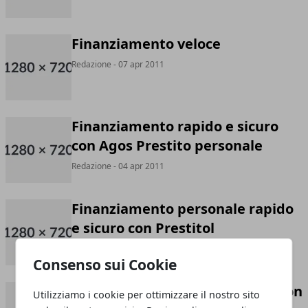
Finanziamento veloce
Redazione
- 07 apr 2011
Finanziamento rapido e sicuro
con Agos Prestito personale
Redazione
- 04 apr 2011
Finanziamento personale rapido
e sicuro con Prestitol
Redazione
- 28 mar 2011
Consenso sui Cookie
Finanziamento per le vacanze con
Utilizziamo i cookie per ottimizzare il nostro sito