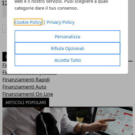
Logos Finanziaria
web e il nostro servizio. Puoi scegliere a quali
categorie dare il tuo consenso.
Redazione
- 21 mar 2011
Cookie Policy
|
Privacy Policy
Articolo Successivo
Personalizza
Rifiuta Opzionali
CATEGORIE
Accetta Tutto
Finanziamento
Finanziamenti Agevolati
Finanziamenti Rapidi
Finanziamenti Auto
Finanziamenti On Line
ARTICOLI POPOLARI