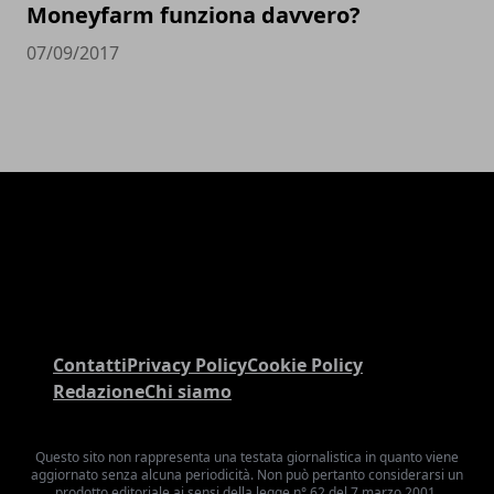
Moneyfarm funziona davvero?
07/09/2017
Contatti
Privacy Policy
Cookie Policy
Redazione
Chi siamo
Questo sito non rappresenta una testata giornalistica in quanto viene
aggiornato senza alcuna periodicità. Non può pertanto considerarsi un
prodotto editoriale ai sensi della legge n° 62 del 7 marzo 2001.