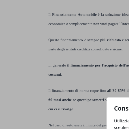
Il
Finanziamento Automobile
è la soluzione idea
economica o semplicemente non vuoi pagare l’inter
Questo finanziamento è
sempre più richiesto
e
se
parte degli istituti creditizi consolidate e sicure.
In generale il
finanziamento per l’acquisto dell’
costanti
.
Il finanziamento di norma copre fino
all’80-85%
d
60 mesi anche se questi parametri variano in relaz
Cons
cui ci si rivolge
.
Utilizzi
Nel caso di auto usate il limite del prestito è legato 
sceglie