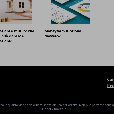
azioni e mutuo: che
Moneyfarm funziona
i può dare MA
davvero?
azioni?
Con
Re
ica in quanto viene aggiornato senza alcuna periodicità. Non può pertanto consider
62 del 7 marzo 2001.