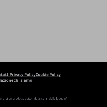
tatti
Privacy Policy
Cookie Policy
dazione
Chi siamo
arsi un prodotto editoriale ai sensi della legge n°