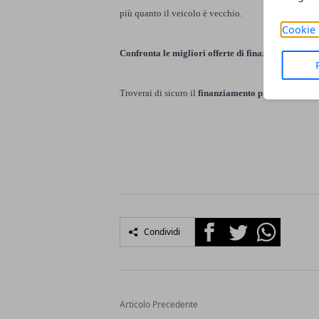
più quanto il veicolo è vecchio.
Cookie 
Confronta le migliori offerte di
finaziamento onli
Troverai di sicuro il
finanziamento più adatto alle 
Facebook
Twitter
Whatsapp
Condividi
Articolo Precedente