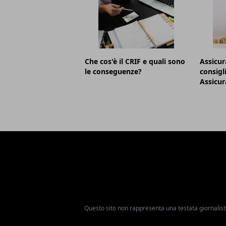
Che cos'è il CRIF e quali sono
Assicur
le conseguenze?
consigl
Assicur
Questo sito non rappresenta una testata giornalist