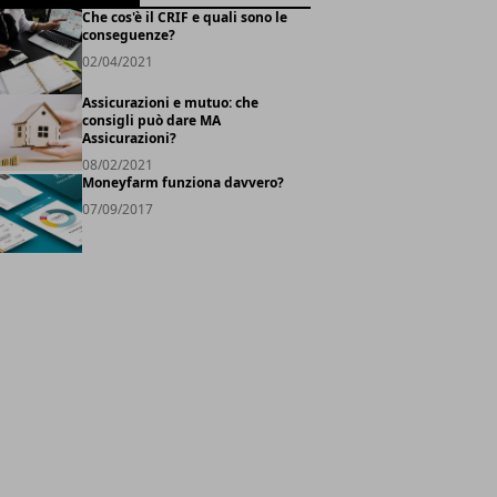
Che cos'è il CRIF e quali sono le
conseguenze?
02/04/2021
Assicurazioni e mutuo: che
consigli può dare MA
Assicurazioni?
08/02/2021
Moneyfarm funziona davvero?
07/09/2017