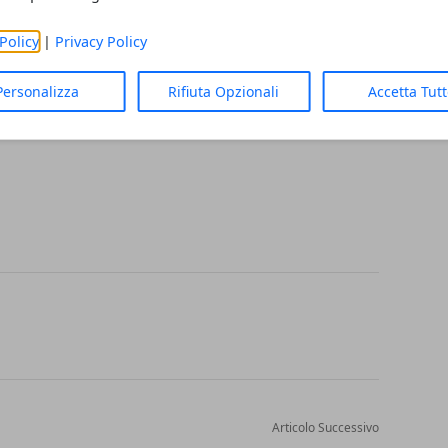
Policy
|
Privacy Policy
ne
per ottenere un finanziamento per l’acquisto della tua nuova auto.
Personalizza
Rifiuta Opzionali
Accetta Tut
tue esigenze
.
Articolo Successivo