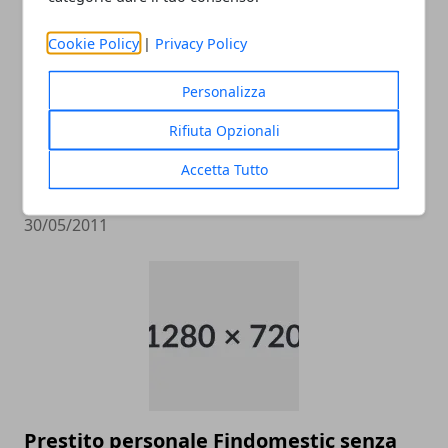
Cookie Policy
|
Privacy Policy
Personalizza
Rifiuta Opzionali
Finanziamento personale flessibile
Accetta Tutto
Prestito Versatilo
30/05/2011
Prestito personale Findomestic senza