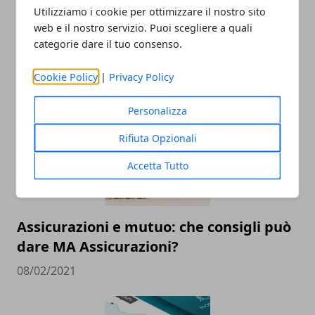
Utilizziamo i cookie per ottimizzare il nostro sito
web e il nostro servizio. Puoi scegliere a quali
Che cos'è il CRIF e quali sono le
categorie dare il tuo consenso.
conseguenze?
02/04/2021
Cookie Policy
|
Privacy Policy
Personalizza
Rifiuta Opzionali
Accetta Tutto
Assicurazioni e mutuo: che consigli può
dare MA Assicurazioni?
08/02/2021