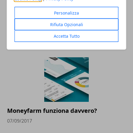
Personalizza
Rifiuta Opzionali
Assicurazioni e mutuo: che consigli può
dare MA Assicurazioni?
Accetta Tutto
08/02/2021
Moneyfarm funziona davvero?
07/09/2017