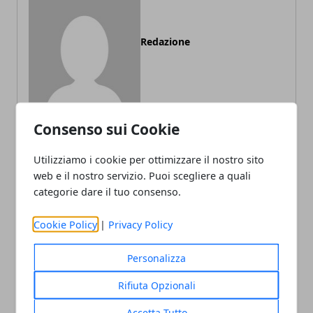
Redazione
Consenso sui Cookie
Utilizziamo i cookie per ottimizzare il nostro sito
ARTICOLI CORRELATI
web e il nostro servizio. Puoi scegliere a quali
categorie dare il tuo consenso.
Cookie Policy
|
Privacy Policy
Personalizza
Rifiuta Opzionali
Accetta Tutto