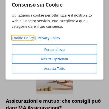
Consenso sui Cookie
Utilizziamo i cookie per ottimizzare il nostro sito
web e il nostro servizio. Puoi scegliere a quali
categorie dare il tuo consenso.
Che cos'è il CRIF e quali sono le
Cookie Policy
|
Privacy Policy
conseguenze?
02/04/2021
Personalizza
Rifiuta Opzionali
Accetta Tutto
Assicurazioni e mutuo: che consigli può
dare MA Assicurazioni?