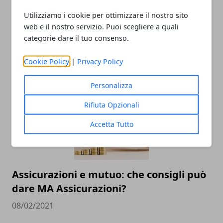
Utilizziamo i cookie per ottimizzare il nostro sito
web e il nostro servizio. Puoi scegliere a quali
Che cos'è il CRIF e quali sono le
categorie dare il tuo consenso.
conseguenze?
Cookie Policy
|
Privacy Policy
02/04/2021
Personalizza
Rifiuta Opzionali
Accetta Tutto
Assicurazioni e mutuo: che consigli può
dare MA Assicurazioni?
08/02/2021