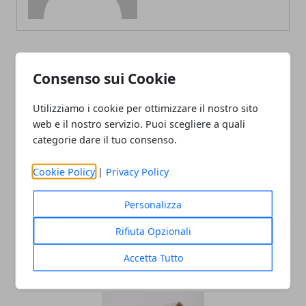
ARTICOLI CORRELATI
Consenso sui Cookie
Utilizziamo i cookie per ottimizzare il nostro sito
web e il nostro servizio. Puoi scegliere a quali
categorie dare il tuo consenso.
Cookie Policy
|
Privacy Policy
Personalizza
Che cos'è il CRIF e quali sono le
Rifiuta Opzionali
conseguenze?
Accetta Tutto
02/04/2021