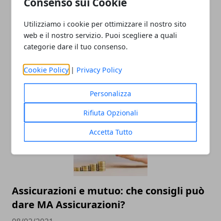
Consenso sui Cookie
Utilizziamo i cookie per ottimizzare il nostro sito
web e il nostro servizio. Puoi scegliere a quali
categorie dare il tuo consenso.
Che cos'è il CRIF e quali sono le
conseguenze?
Cookie Policy
|
Privacy Policy
02/04/2021
Personalizza
Rifiuta Opzionali
Accetta Tutto
Assicurazioni e mutuo: che consigli può
dare MA Assicurazioni?